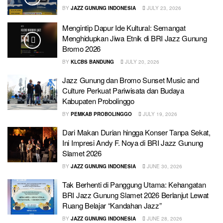
BY
JAZZ GUNUNG INDONESIA
JULY 23, 2026
Mengintip Dapur Ide Kultural: Semangat
Menghidupkan Jiwa Etnik di BRI Jazz Gunung
Bromo 2026
BY
KLCBS BANDUNG
JULY 20, 2026
Jazz Gunung dan Bromo Sunset Music and
Culture Perkuat Pariwisata dan Budaya
Kabupaten Probolinggo
BY
PEMKAB PROBOLINGGO
JULY 19, 2026
Dari Makan Durian hingga Konser Tanpa Sekat,
Ini Impresi Andy F. Noya di BRI Jazz Gunung
Slamet 2026
BY
JAZZ GUNUNG INDONESIA
JUNE 30, 2026
Tak Berhenti di Panggung Utama: Kehangatan
BRI Jazz Gunung Slamet 2026 Berlanjut Lewat
Ruang Belajar “Kandahan Jazz”
BY
JAZZ GUNUNG INDONESIA
JUNE 28, 2026