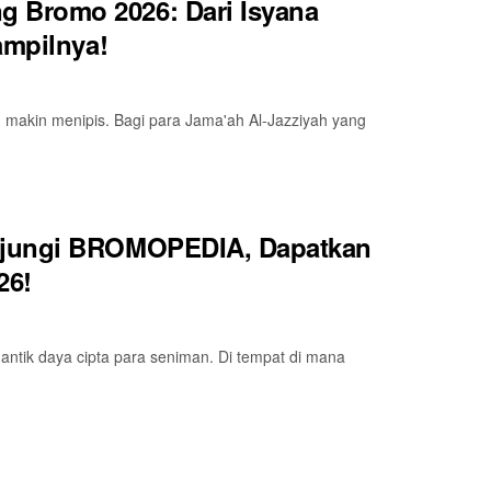
 Bromo 2026: Dari Isyana
ampilnya!
ah makin menipis. Bagi para Jama'ah Al-Jazziyah yang
njungi BROMOPEDIA, Dapatkan
26!
ntik daya cipta para seniman. Di tempat di mana