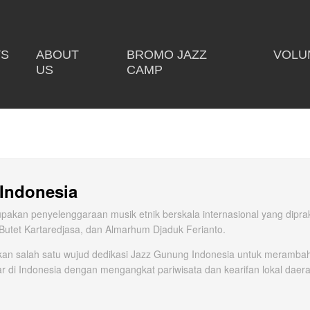
TS
ABOUT
BROMO JAZZ
VOLU
US
CAMP
Indonesia
akan penyelenggaraan musik etnik berskala internasional yang diprak
 Butet Kartaredjasa, dan Almarhum Djaduk Ferianto.
an salah satu wujud dedikasi Jazz Gunung Indonesia untuk meramba
 di Indonesia dengan mengangkat pariwisata dan kearifan lokal daer