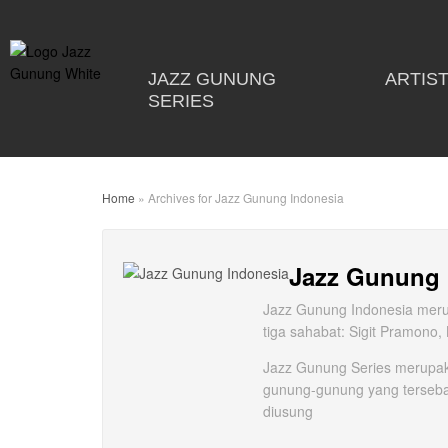
JAZZ GUNUNG
ARTIS
SERIES
Home
»
Archives for Jazz Gunung Indonesia
Jazz Gunung 
Jazz Gunung Indonesia merup
tiga sahabat: Sigit Pramono,
Jazz Gunung Series merupak
gunung-gunung yang tersebar
diusung