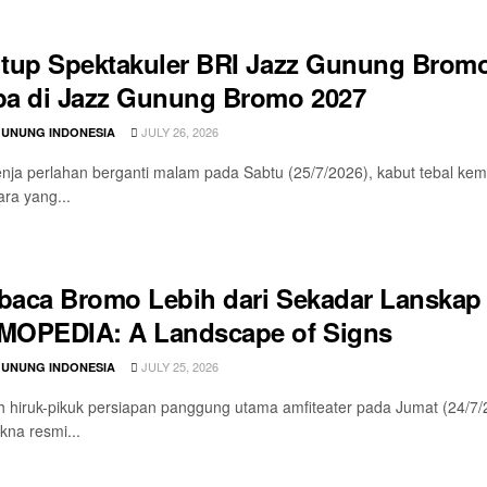
tup Spektakuler BRI Jazz Gunung Bromo 
a di Jazz Gunung Bromo 2027
JULY 26, 2026
GUNUNG INDONESIA
enja perlahan berganti malam pada Sabtu (25/7/2026), kabut tebal ke
ra yang...
aca Bromo Lebih dari Sekadar Lanskap
OPEDIA: A Landscape of Signs
JULY 25, 2026
GUNUNG INDONESIA
h hiruk-pikuk persiapan panggung utama amfiteater pada Jumat (24/7/
kna resmi...