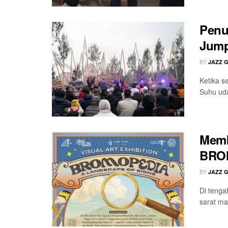
Penu
Jump
BY
JAZZ 
Ketika s
Suhu uda
Memb
BROM
BY
JAZZ 
Di tenga
sarat ma