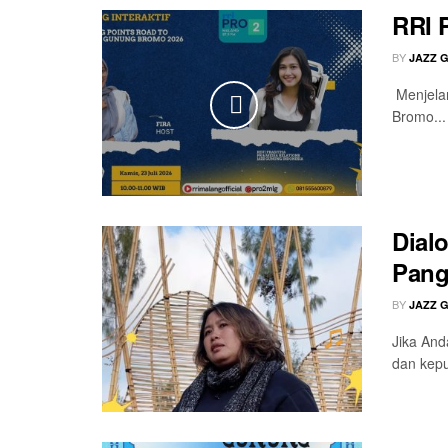
RRI 
BY
JAZZ 
Menjela
Bromo...
Dial
Pang
BY
JAZZ 
Jika And
dan kepu