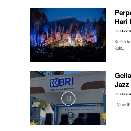
Perp
Hari
BY
JAZZ 
Ketika k
kulit...
Geli
Jazz
BY
JAZZ 
View thi