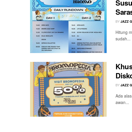
Susu
Sara
BY
JAZZ 
Hitung m
sudah...
Khus
Disk
BY
JAZZ 
Ada alas
awan...