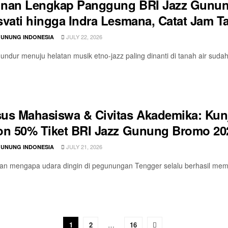
nan Lengkap Panggung BRI Jazz Gunung
svati hingga Indra Lesmana, Catat Jam T
JULY 22, 2026
GUNUNG INDONESIA
undur menuju helatan musik etno-jazz paling dinanti di tanah air sud
us Mahasiswa & Civitas Akademika: Ku
on 50% Tiket BRI Jazz Gunung Bromo 20
JULY 21, 2026
GUNUNG INDONESIA
an mengapa udara dingin di pegunungan Tengger selalu berhasil mema
1
2
…
16