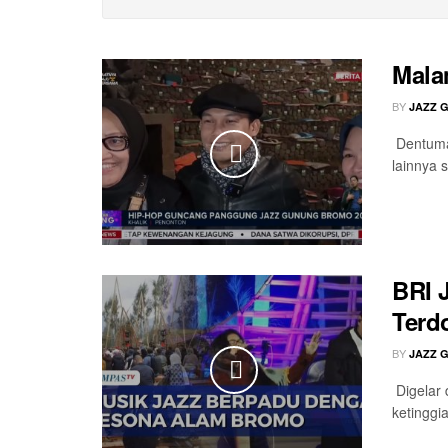
Mala
BY
JAZZ 
Dentuman
lainnya s
BRI 
Terd
BY
JAZZ 
Digelar 
ketinggi