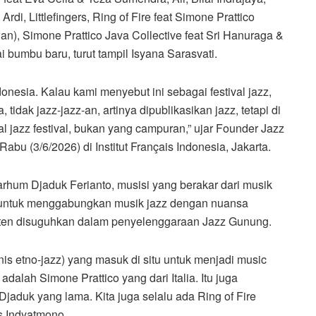
di, Littlefingers, Ring of Fire feat Simone Prattico
aiwan), Simone Prattico Java Collective feat Sri Hanuraga &
 bumbu baru, turut tampil Isyana Sarasvati.
nesia. Kalau kami menyebut ini sebagai festival jazz,
tidak jazz-jazz-an, artinya dipublikasikan jazz, tetapi di
al jazz festival, bukan yang campuran,” ujar Founder Jazz
bu (3/6/2026) di Institut Français Indonesia, Jakarta.
arhum Djaduk Ferianto, musisi yang berakar dari musik
g untuk menggabungkan musik jazz dengan nuansa
sisten disuguhkan dalam penyelenggaraan Jazz Gunung.
is etno-jazz) yang masuk di situ untuk menjadi music
adalah Simone Prattico yang dari Italia. Itu juga
jaduk yang lama. Kita juga selalu ada Ring of Fire
s Indyatmono.