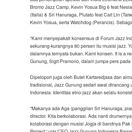
Bromo Jazz Camp, Kevin Yosua Big 6 feat Nesia Ar
(Italia) & Sri Hanuraga, Plutato feat Cait Lin (T
Kevin Yosua, serta Watchdog (Perancis). Sebagai
”Kami menyepakati konsensus di Forum Jazz Indo
sekurang-kurangnya 80 persen itu musisi jazz. Ya, 
dalamnya ternyata bukan. Kami konsen. It is a re
Gunung, Sigit Pramono, dalam jumpa pers pada Ra
Dipelopori juga oleh Butet Kartaredjasa dan alm
tradisional, Jazz Gunung sedari awal dirancan
Indonesia. Identitas etno-jazz akan selalu kon
”Makanya ada Aga (panggilan Sri Hanuraga, pian
director. Kita berkolaborasi. Ada nanti drumernya 
kolaborasi dengan musisi Jogja di bandnya Pak D
Project,” ujar CEO Jazz Gunung Indonesia Baga