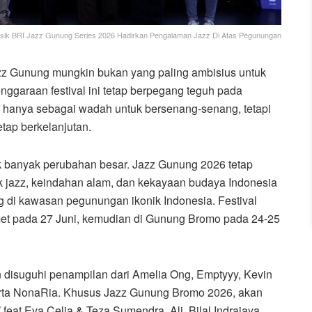
usik BRI Jazz Gunung Series 2026 Hadirkan Pengalaman Jazz Di Atas Pegunungan
azz Gunung mungkin bukan yang paling ambisius untuk
garaan festival ini tetap berpegang teguh pada
k hanya sebagai wadah untuk bersenang-senang, tetapi
etap berkelanjutan.
k banyak perubahan besar. Jazz Gunung 2026 tetap
 jazz, keindahan alam, dan kekayaan budaya Indonesia
ng di kawasan pegunungan ikonik Indonesia. Festival
et pada 27 Juni, kemudian di Gunung Bromo pada 24-25
disuguhi penampilan dari Amelia Ong, Emptyyy, Kevin
erta NonaRia. Khusus Jazz Gunung Bromo 2026, akan
eat Eva Celia & Teza Sumendra, Ali, Bilal Indrajaya,