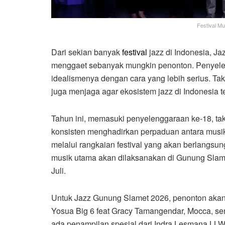
Festival M
Dari sekian banyak
festival
jazz di Indonesia, J
menggaet sebanyak mungkin penonton. Penyeleng
idealismenya dengan cara yang lebih serius. Ta
juga menjaga agar ekosistem jazz di Indonesia t
Tahun ini, memasuki penyelenggaraan ke-18, ta
konsisten menghadirkan perpaduan antara musik
melalui rangkaian festival yang akan berlangsu
musik utama akan dilaksanakan di Gunung Slam
Juli.
Untuk Jazz Gunung Slamet 2026, penonton akan 
Yosua Big 6 feat Gracy Tamangendar, Mocca, s
ada penampilan spesial dari Indra Lesmana LLW f