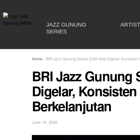
JAZZ GUNUNG
ARTIS
SERIES
Home
»
BRI Jazz Gunung Series 2026 Siap Digelar, Konsisten S
BRI Jazz Gunung S
Digelar, Konsisten 
Berkelanjutan
June 19, 2026