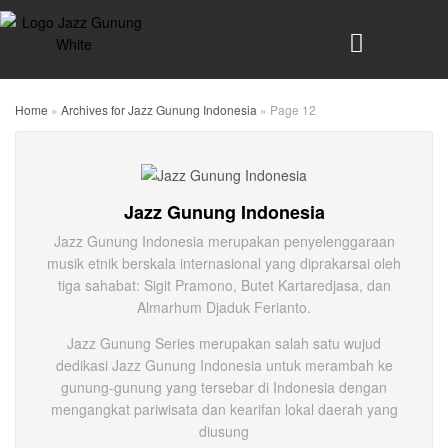
Home
»
Archives for Jazz Gunung Indonesia
»
Page 12
Jazz Gunung Indonesia
Jazz Gunung Indonesia merupakan penyelenggaraan
musik etnik berskala internasional yang diprakarsai oleh
tiga sahabat: Sigit Pramono, Butet Kartaredjasa, dan
Almarhum Djaduk Ferianto.
Jazz Gunung Series merupakan salah satu wujud
dedikasi Jazz Gunung Indonesia untuk merambah ke
gunung-gunung yang tersebar di Indonesia dengan
mengangkat pariwisata dan kearifan lokal daerah yang
diusung