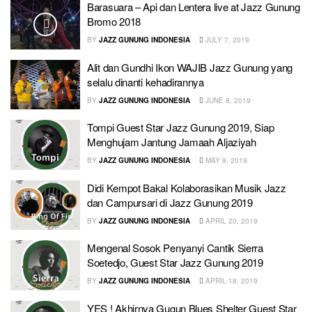
Barasuara – Api dan Lentera live at Jazz Gunung
Bromo 2018
BY
JAZZ GUNUNG INDONESIA
JULY 7, 2019
Alit dan Gundhi Ikon WAJIB Jazz Gunung yang
selalu dinanti kehadirannya
BY
JAZZ GUNUNG INDONESIA
JUNE 8, 2019
Tompi Guest Star Jazz Gunung 2019, Siap
Menghujam Jantung Jamaah Aljaziyah
BY
JAZZ GUNUNG INDONESIA
MAY 9, 2019
Didi Kempot Bakal Kolaborasikan Musik Jazz
dan Campursari di Jazz Gunung 2019
BY
JAZZ GUNUNG INDONESIA
APRIL 20, 2019
Mengenal Sosok Penyanyi Cantik Sierra
Soetedjo, Guest Star Jazz Gunung 2019
BY
JAZZ GUNUNG INDONESIA
APRIL 18, 2019
YES ! Akhirnya Gugun Blues Shelter Guest Star